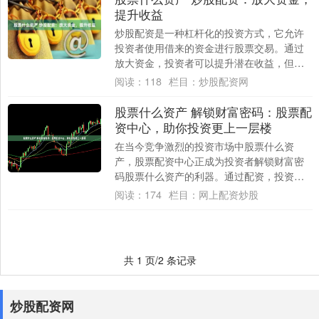
提升收益
炒股配资是一种杠杆化的投资方式，它允许
投资者使用借来的资金进行股票交易。通过
放大资金，投资者可以提升潜在收益，但同
时也要承担更高的风险。 * **资金实力雄
阅读：
118
栏目：
炒股配资网
厚：....
股票什么资产 解锁财富密码：股票配
资中心，助你投资更上一层楼
在当今竞争激烈的投资市场中股票什么资
产，股票配资中心正成为投资者解锁财富密
码股票什么资产的利器。通过配资，投资者
可以放大资金杠杆，以更少的资金撬动更大
阅读：
174
栏目：
网上配资炒股
的投资机会....
共 1 页/2 条记录
炒股配资网