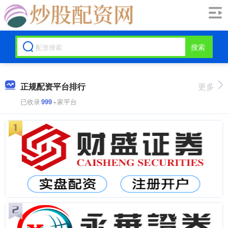
搜索
正规配资平台排行
更多
已收录
999
+家平台