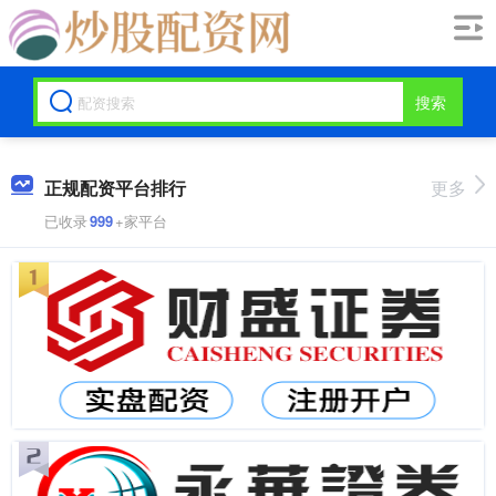
搜索
正规配资平台排行
更多
已收录
999
+家平台