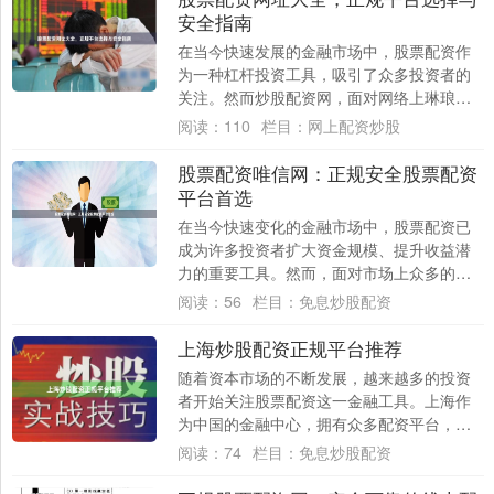
安全指南
在当今快速发展的金融市场中，股票配资作
为一种杠杆投资工具，吸引了众多投资者的
关注。然而炒股配资网，面对网络上琳琅满
目的配资平台，如何选择正规、安全的渠道
阅读：
110
栏目：
网上配资炒股
成为投资....
股票配资唯信网：正规安全股票配资
平台首选
在当今快速变化的金融市场中，股票配资已
成为许多投资者扩大资金规模、提升收益潜
力的重要工具。然而，面对市场上众多的配
资平台，如何选择一个正规、安全、可靠的
阅读：
56
栏目：
免息炒股配资
合作伙伴....
上海炒股配资正规平台推荐
随着资本市场的不断发展，越来越多的投资
者开始关注股票配资这一金融工具。上海作
为中国的金融中心，拥有众多配资平台，但
如何从中筛选出正规、安全的平台，成为许
阅读：
74
栏目：
免息炒股配资
多投资者....