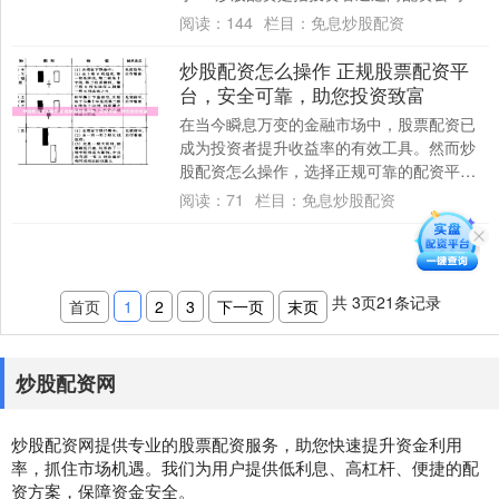
入资金，放大自己的本金进行股票投资的
阅读：
144
栏目：
免息炒股配资
行....
炒股配资怎么操作 正规股票配资平
台，安全可靠，助您投资致富
在当今瞬息万变的金融市场中，股票配资已
成为投资者提升收益率的有效工具。然而炒
股配资怎么操作，选择正规可靠的配资平台
至关重要炒股配资怎么操作，以确保资金安
阅读：
71
栏目：
免息炒股配资
全和投资....
共
3
页
21
条记录
首页
1
2
3
下一页
末页
炒股配资网
炒股配资网提供专业的股票配资服务，助您快速提升资金利用
率，抓住市场机遇。我们为用户提供低利息、高杠杆、便捷的配
资方案，保障资金安全。