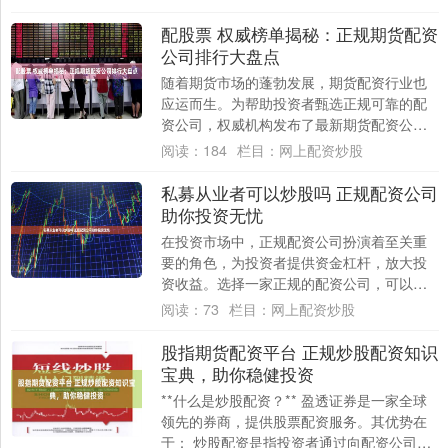
规股票配....
配股票 权威榜单揭秘：正规期货配资
公司排行大盘点
随着期货市场的蓬勃发展，期货配资行业也
应运而生。为帮助投资者甄选正规可靠的配
资公司，权威机构发布了最新期货配资公司
排行大盘点。 * **监管合规：**确保平台已....
阅读：
184
栏目：
网上配资炒股
私募从业者可以炒股吗 正规配资公司
助你投资无忧
在投资市场中，正规配资公司扮演着至关重
要的角色，为投资者提供资金杠杆，放大投
资收益。选择一家正规的配资公司，可以有
效保障投资者的资金安全和投资收益。 * **
阅读：
73
栏目：
网上配资炒股
放....
股指期货配资平台 正规炒股配资知识
宝典，助你稳健投资
**什么是炒股配资？** 盈透证券是一家全球
领先的券商，提供股票配资服务。其优势在
于： 炒股配资是指投资者通过向配资公司借