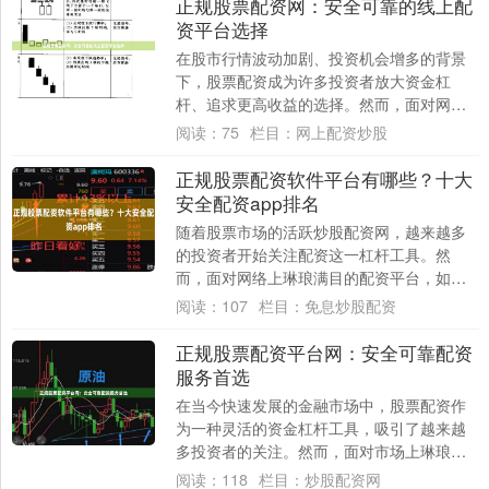
正规股票配资网：安全可靠的线上配
资平台选择
在股市行情波动加剧、投资机会增多的背景
下，股票配资成为许多投资者放大资金杠
杆、追求更高收益的选择。然而，面对网络
上琳琅满目的配资平台，如何辨别并选择一
阅读：
75
栏目：
网上配资炒股
家安全可靠....
正规股票配资软件平台有哪些？十大
安全配资app排名
随着股票市场的活跃炒股配资网，越来越多
的投资者开始关注配资这一杠杆工具。然
而，面对网络上琳琅满目的配资平台，如何
选择一个**正规、安全、可靠**的软件，成为
阅读：
107
栏目：
免息炒股配资
投资....
正规股票配资平台网：安全可靠配资
服务首选
在当今快速发展的金融市场中，股票配资作
为一种灵活的资金杠杆工具，吸引了越来越
多投资者的关注。然而，面对市场上琳琅满
目的配资平台，如何选择一个安全可靠的正
阅读：
118
栏目：
炒股配资网