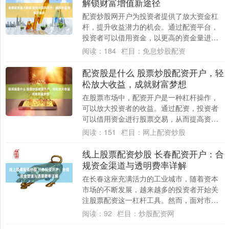
解锁财富增值新途径
配资炒股网开户为投资者提供了放大资金杠
杆，提升收益潜力的机会。通过配资平台，
投资者可以借用资金，以更高的资金量进行
股票交易，从而获得更高的收益。 然而，配
阅读：
184
栏目：
免息炒股配资
资也伴....
配资股是什么 股票炒股配资开户，轻
松放大收益，成就财富梦想
在股票市场中，配资开户是一种杠杆操作，
可以放大投资者的收益。通过配资，投资者
可以借用资金进行股票交易，从而提高资金
利用率，增加获利空间。 * **检查监管：**....
阅读：
151
栏目：
网上配资炒股
线上股票配资炒股 长春配资开户：合
规资金渠道与透明费率详解
在长春这座充满活力的工业城市，随着资本
市场的不断发展，越来越多的投资者开始关
注股票配资这一杠杆工具。然而，面对市场
上琳琅满目的配资平台，如何选择合规的资
阅读：
92
栏目：
炒股配资网
金渠道并....