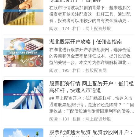
在股市行情波动加剧的背景下，越来越多的
投资者开始关注配资这一杠杆工具。通过配
资，投资者可以用较少的自有资金撬动更大
规模的交易，从而放大收益。然而，面对市
阅读：
174
栏目：
网上配资炒股
场上众多....
湖北股票开户攻略｜低佣金指南
在湖北进行股票开户炒股配资网，选择合适
的券商和佣金费率是降低成本、提升投资收
益的关键一步。本文将为你详细解析湖北地
区股票开户的全流程，并重点介绍如何获取
阅读：
195
栏目：
炒股配资网
低佣金账....
股票配资行情 网上配资开户：低门槛
高杠杆，快速入市通道
## 网上配资开户：低门槛高杠杆，快速入市
通道股票配资行情，是捷径还是陷阱？ * **固
定收益：**配债股通常附带固定利率的债券条
款，为投资者提供稳定的收益。 ....
阅读：
131
栏目：
网上配资炒股
股票配资越大配资 配资炒股网开户：