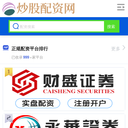
搜索
正规配资平台排行
更多
已收录
999
+家平台