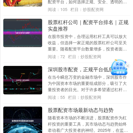
配资平台，如何选择正规、安全、透明的服
务商，成为许多股民关心的核心问题。本文
阅读：
105
栏目：
炒股配资网
围绕江....
股票杠杆公司｜配资平台排名｜正规
实盘推荐
在股市投资中，合理运用杠杆工具可以放大
收益，但选择一家正规的股票杠杆公司至关
重要。随着配资平台数量增多，投资者面临
信息不对称问题，如何从众多平台中筛选出
阅读：
72
栏目：
炒股配资网
合规、安....
深圳股市配资，正规平台低息操作
在当今瞬息万变的金融市场中，深圳股市作
为中国资本市场的重要组成部分，吸引了大
量投资者的目光。对于许多希望通过杠杆效
应放大收益的投资者来说，配资成为了一种
阅读：
55
栏目：
炒股配资网
常见的选....
股票配资市场最新动态与趋势
随着资本市场的不断演进，股票配资作为杠
杆投资的重要工具，其市场动态与趋势始终
牵动着广大投资者的神经。2025年，在监管