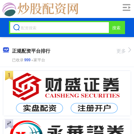
搜索
正规配资平台排行
更多
已收录
999
+家平台