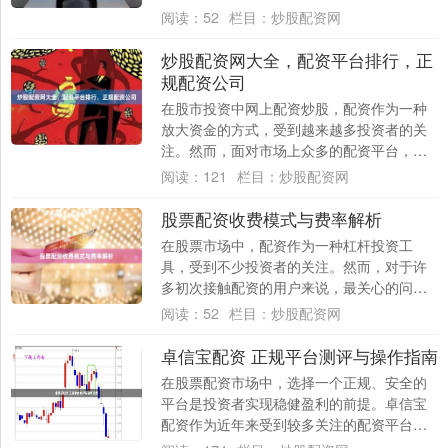
何选择一家安全、合规、透明的平台，成为
阅读：
52
栏目：
炒股配资网
投资者面....
炒股配资网大全，配资平台排行，正
规配资公司
在股市投资中网上配资炒股，配资作为一种
放大资金的方式，受到越来越多投资者的关
注。然而，面对市场上众多的配资平台，如
何辨别正规配资公司、选择可靠的配资渠
阅读：
121
栏目：
炒股配资网
道，成为投....
股票配资收费模式与费率解析
在股票市场中，配资作为一种杠杆投资工
具，受到不少投资者的关注。然而，对于许
多初次接触配资的用户来说，最关心的问题
之一就是“配资到底怎么收费？”本文将详细解
阅读：
52
栏目：
炒股配资网
析股票....
卓信宝配资 正规平台测评与操作指南
在股票配资市场中，选择一个正规、安全的
平台是投资者实现稳健盈利的前提。卓信宝
配资作为近年来受到较多关注的配资平台，
其合规性、资金安全及操作体验究竟如何？