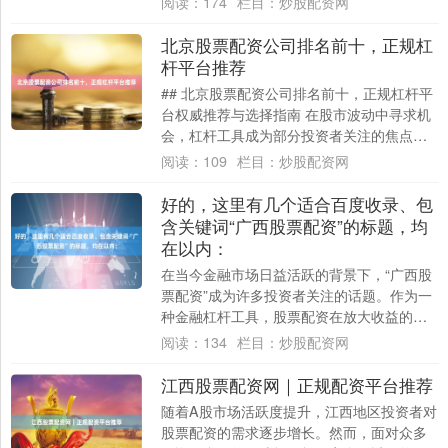
阅读：
174
栏目：
炒股配资网
本文将从....
北京股票配资公司排名前十，正规杠
杆平台推荐
## 北京股票配资公司排名前十，正规杠杆平
台权威推荐与选择指南 在股市波动中寻求机
会，杠杆工具成为部分投资者关注的焦点。
北京作为金融中心，各类配资平台林立，如
阅读：
109
栏目：
炒股配资网
何....
好的，这里有几个适合百度收录、包
含关键词“广西股票配资”的标题，均
在以内：
在当今金融市场日益活跃的背景下，“广西股
票配资”成为许多投资者关注的话题。作为一
种金融杠杆工具，股票配资在放大收益的同
时也潜藏着不容忽视的风险。本文将深入探
阅读：
134
栏目：
炒股配资网
讨广....
江西股票配资网｜正规配资平台推荐
随着A股市场活跃度提升，江西地区投资者对
股票配资的需求逐步增长。然而，面对众多