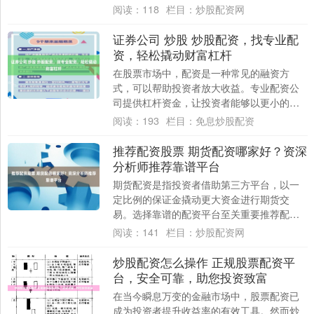
目的配资平台，如何选择一个安全可靠的正
阅读：
118
栏目：
炒股配资网
规股票配....
证券公司 炒股 炒股配资，找专业配
资，轻松撬动财富杠杆
在股票市场中，配资是一种常见的融资方
式，可以帮助投资者放大收益。专业配资公
司提供杠杆资金，让投资者能够以更小的本
金撬动更大的财富。 在线配资炒股操作简
阅读：
193
栏目：
免息炒股配资
单，只需开....
推荐配资股票 期货配资哪家好？资深
分析师推荐靠谱平台
期货配资是指投资者借助第三方平台，以一
定比例的保证金撬动更大资金进行期货交
易。选择靠谱的配资平台至关重要推荐配资
股票，以下资深分析师推荐的平台值得考
阅读：
141
栏目：
炒股配资网
虑： 股票配....
炒股配资怎么操作 正规股票配资平
台，安全可靠，助您投资致富
在当今瞬息万变的金融市场中，股票配资已
成为投资者提升收益率的有效工具。然而炒