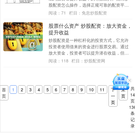
股配资怎么操作，选择正规可靠的配资平台
至关重要炒股配资怎么操作，以确保资金安
阅读：
71
栏目：
免息炒股配资
全和投资....
股票什么资产 炒股配资：放大资金，
提升收益
炒股配资是一种杠杆化的投资方式，它允许
投资者使用借来的资金进行股票交易。通过
放大资金，投资者可以提升潜在收益，但同
时也要承担更高的风险。 * **资金实力雄
阅读：
118
栏目：
炒股配资网
厚：....
共
首
1
2
3
4
5
6
7
8
9
10
11
下
末
1
页
一
页
页
页
13
条
记
录