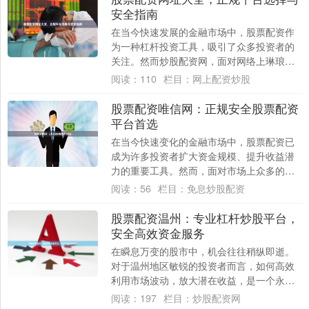
安全指南
在当今快速发展的金融市场中，股票配资作
为一种杠杆投资工具，吸引了众多投资者的
关注。然而炒股配资网，面对网络上琳琅满
目的配资平台，如何选择正规、安全的渠道
阅读：
110
栏目：
网上配资炒股
成为投资....
股票配资唯信网：正规安全股票配资
平台首选
在当今快速变化的金融市场中，股票配资已
成为许多投资者扩大资金规模、提升收益潜
力的重要工具。然而，面对市场上众多的配
资平台，如何选择一个正规、安全、可靠的
阅读：
56
栏目：
免息炒股配资
合作伙伴....
股票配资温州：专业杠杆炒股平台，
安全高效资金服务
在瞬息万变的股市中，机会往往稍纵即逝。
对于温州地区敏锐的投资者而言，如何高效
利用市场波动，放大潜在收益，是一个永恒
的课题。专业的股票配资服务，作为一种杠
阅读：
197
栏目：
炒股配资网