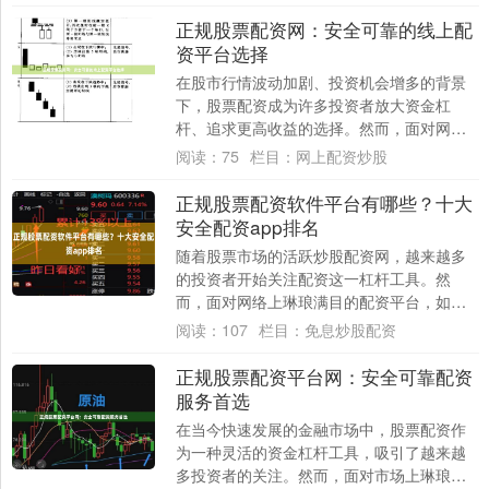
杆投资工....
正规股票配资网：安全可靠的线上配
资平台选择
在股市行情波动加剧、投资机会增多的背景
下，股票配资成为许多投资者放大资金杠
杆、追求更高收益的选择。然而，面对网络
上琳琅满目的配资平台，如何辨别并选择一
阅读：
75
栏目：
网上配资炒股
家安全可靠....
正规股票配资软件平台有哪些？十大
安全配资app排名
随着股票市场的活跃炒股配资网，越来越多
的投资者开始关注配资这一杠杆工具。然
而，面对网络上琳琅满目的配资平台，如何
选择一个**正规、安全、可靠**的软件，成为
阅读：
107
栏目：
免息炒股配资
投资....
正规股票配资平台网：安全可靠配资
服务首选
在当今快速发展的金融市场中，股票配资作
为一种灵活的资金杠杆工具，吸引了越来越
多投资者的关注。然而，面对市场上琳琅满