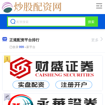
搜索
正规配资平台排行
更多
已收录
999
+家平台