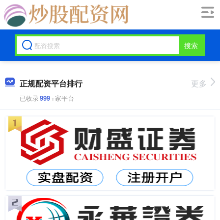
搜索
正规配资平台排行
更多
已收录
999
+家平台