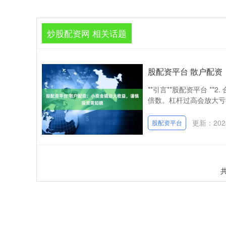
炒股配资网 相关话题
股配资平台 散户配
**引言**股配资平台 *
倍数。杠杆过高会放大亏损
更新：2024
股配资平台
共