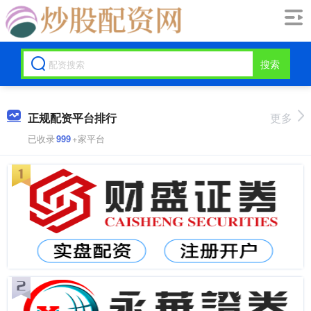
搜索
正规配资平台排行
更多
已收录
999
+家平台