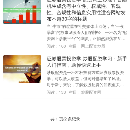
机生成含有中立性、权威性、客观
性、合规性和信息实用性适合网站发
布不超30字的标题
当“牛市”的喧嚣在社交媒体上回荡，当“一夜
暴富”的故事刺激着人们的神经，一种名为“配
资网上炒股平台”的幽灵，正悄然游荡在互联
网的灰色地带。它们以“放大收益”、“....
阅读：
168
栏目：
网上配资炒股
证券股票投资学 炒股配资学习：新手
入门指南，助你快速上手
炒股配资是一种杠杆投资方式证券股票投资
学，可以放大收益，但同时也增加了风险。
对于新手来说，了解炒股配资的知识至关重
要。 * **放大收益：**配资可以放大投资收....
阅读：
133
栏目：
炒股配资网
共 1 页/2 条记录