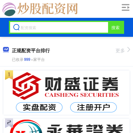
搜索
正规配资平台排行
更多
已收录
999
+家平台