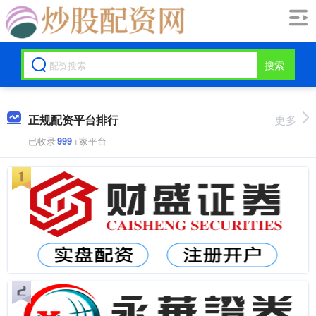
搜索
正规配资平台排行
更多
已收录
999
+家平台