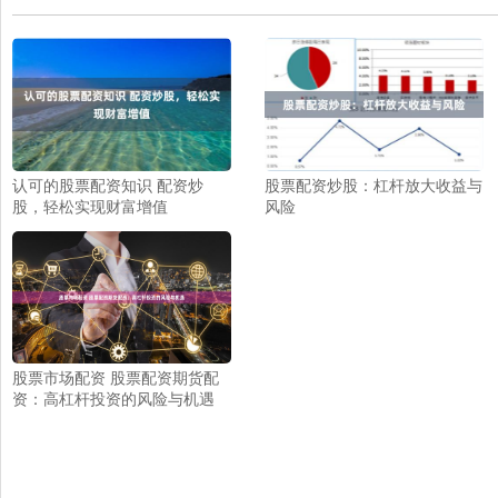
认可的股票配资知识 配资炒
股票配资炒股：杠杆放大收益与
股，轻松实现财富增值
风险
股票市场配资 股票配资期货配
资：高杠杆投资的风险与机遇