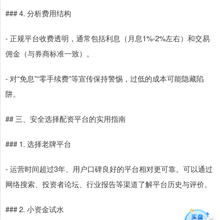
### 4. 分析费用结构
- 正规平台收费透明，通常包括利息（月息1%-2%左右）和交易
佣金（与券商标准一致）。
- 对“免息”“零手续费”等宣传保持警惕，过低的成本可能隐藏陷
阱。
## 三、安全选择配资平台的实用指南
### 1. 选择老牌平台
- 运营时间超过3年、用户口碑良好的平台相对更可靠。可以通过
网络搜索、投资者论坛、行业报告等渠道了解平台历史与评价。
### 2. 小资金试水