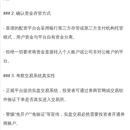
### 2. 确认资金存管方式
- 靠谱的配资平台会采用银行第三方存管或第三方支付机构托管
模式，用户资金与平台自有资金分离。
- 拒绝一切要求将资金直接转入个人账户或公司非对公账户的平
台。
### 3. 考察交易系统真实性
- 正规平台提供实盘交易系统，投资者可通过券商官网或交易软
件验证下单是否真实进入交易所。
- 警惕“免开户”“免验证”等宣传，实盘交易必然需要投资者开通券
商账户。