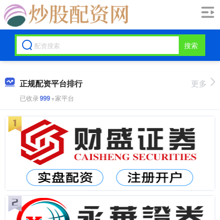
搜索
正规配资平台排行
更多
已收录
999
+家平台