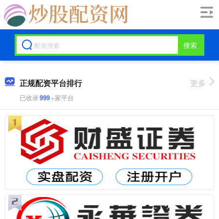
搜索
正规配资平台排行
更多
已收录
999
+家平台