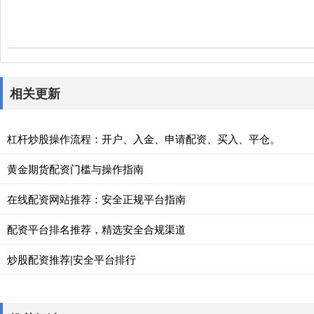
相关更新
杠杆炒股操作流程：开户、入金、申请配资、买入、平仓。
黄金期货配资门槛与操作指南
在线配资网站推荐：安全正规平台指南
配资平台排名推荐，精选安全合规渠道
炒股配资推荐|安全平台排行