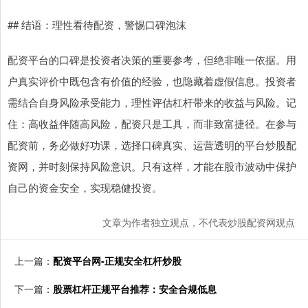
## 结语：理性看待配资，警惕口碑泡沫
配资平台的口碑是投资者决策的重要参考，但绝非唯一依据。用
户真实评价中既包含有价值的经验，也隐藏着虚假信息。投资者
需结合自身风险承受能力，理性评估杠杆带来的收益与风险。记
住：高收益伴随高风险，配资只是工具，而非致富捷径。在参与
配资前，务必做好功课，选择口碑真实、运营透明的平台炒股配
资网，并时刻保持风险意识。只有这样，才能在股市波动中保护
自己的资金安全，实现稳健投资。
文章为作者独立观点，不代表炒股配资网观点
上一篇：
配资平台网-正规安全杠杆炒股
下一篇：
股票杠杆正规平台推荐：安全合规低息