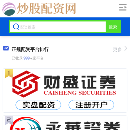
搜索
正规配资平台排行
更多
已收录
999
+家平台