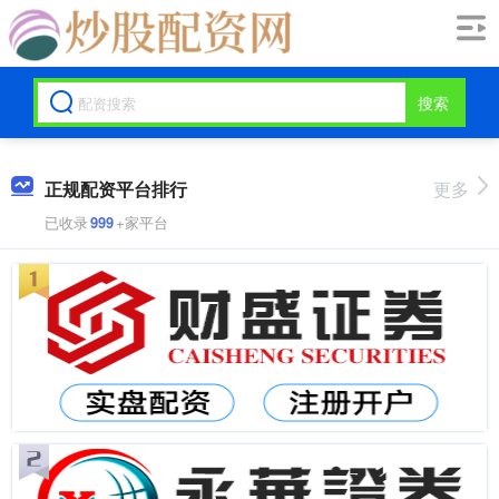
搜索
正规配资平台排行
更多
已收录
999
+家平台