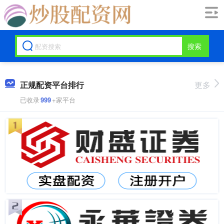
搜索
正规配资平台排行
更多
已收录
999
+家平台